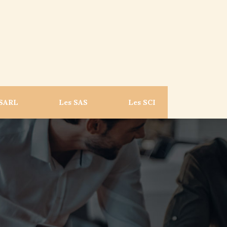
 SARL
Les SAS
Les SCI