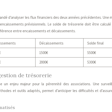
mmandé d’analyser les flux financiers des deux années précédentes. Une 
ncaissements prévisionnels. Le solde de trésorerie doit être calculé
 différence entre encaissements et décaissements.
issements
Décaissements
Solde final
€
1500€
5500€
€
2000€
5300€
estion de trésorerie
ue un enjeu majeur pour la pérennité des associations. Une surveil
hodes et outils adaptés, permet d’anticiper les difficultés et d’assur
rmatisés