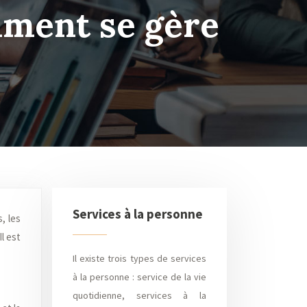
mment se gère
Services à la personne
l est
Il existe trois types de services
à la personne : service de la vie
quotidienne, services à la