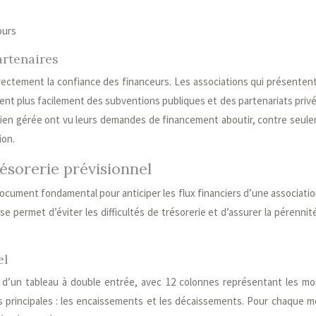
ours
artenaires
directement la confiance des financeurs. Les associations qui présenten
ent plus facilement des subventions publiques et des partenariats privé
bien gérée ont vu leurs demandes de financement aboutir, contre seul
ion.
ésorerie prévisionnel
ocument fondamental pour anticiper les flux financiers d’une associatio
e permet d’éviter les difficultés de trésorerie et d’assurer la pérennit
el
 d’un tableau à double entrée, avec 12 colonnes représentant les mo
s principales : les encaissements et les décaissements. Pour chaque moi