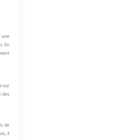
t une
s. En
ement
n sur
é des
is de
s, il