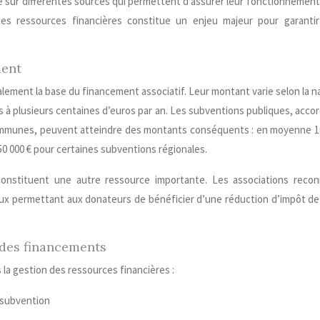
 sur différentes sources qui permettent d’assurer leur fonctionnement 
n des ressources financières constitue un enjeu majeur pour garantir
ment
ement la base du financement associatif. Leur montant varie selon la n
uros à plusieurs centaines d’euros par an. Les subventions publiques, acco
 communes, peuvent atteindre des montants conséquents : en moyenne 1
0 000 € pour certaines subventions régionales.
onstituent une autre ressource importante. Les associations reco
scaux permettant aux donateurs de bénéficier d’une réduction d’impôt d
n des financements
 la gestion des ressources financières :
 subvention