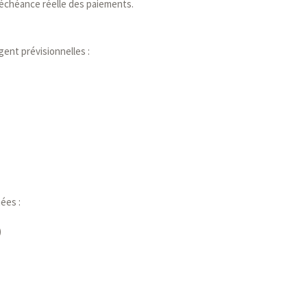
’échéance réelle des paiements.
ent prévisionnelles :
ées :
)