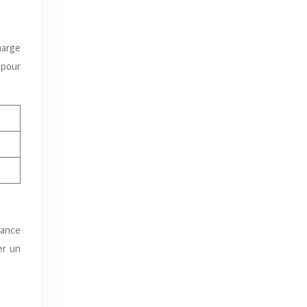
marge
 pour
lance
er un